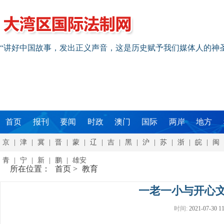
“讲好中国故事，发出正义声音，这是历史赋予我们媒体人的神
首页
报刊
要闻
时政
澳门
国际
两岸
地方
京
|
津
|
冀
|
晋
|
蒙
|
辽
|
吉
|
黑
|
沪
|
苏
|
浙
|
皖
|
闽
青
|
宁
|
新
|
鹏
|
雄安
所在位置：
首页
>
教育
一老一小与开心
时间:
2021-07-30 11