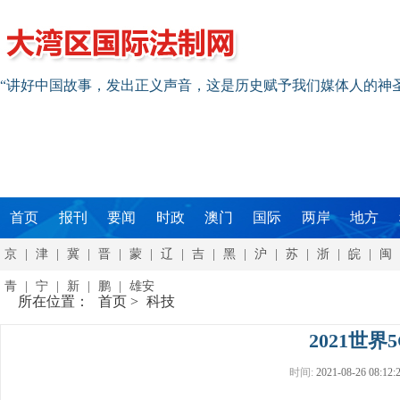
“讲好中国故事，发出正义声音，这是历史赋予我们媒体人的神
首页
报刊
要闻
时政
澳门
国际
两岸
地方
京
|
津
|
冀
|
晋
|
蒙
|
辽
|
吉
|
黑
|
沪
|
苏
|
浙
|
皖
|
闽
青
|
宁
|
新
|
鹏
|
雄安
所在位置：
首页
>
科技
2021世界
时间:
2021-08-26 08:12: