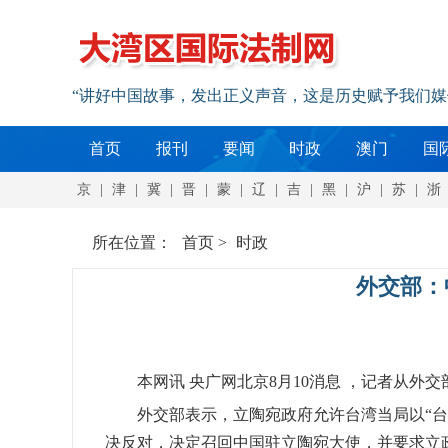
“讲好中国故事，发出正义声音，这是历史赋予我们
首页
报刊
要闻
时政
澳门
国
京
|
津
|
冀
|
晋
|
蒙
|
辽
|
吉
|
黑
|
沪
|
苏
|
浙
所在位置：
首页
>
时政
外交部：
本网讯 央广网北京8月10消息 ，记者从外
外交部表示，立陶宛政府允许台湾当局以“台湾
决反对，决定召回中国驻立陶宛大使，并要求立