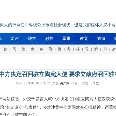
媒体人的神圣使命客观公正报道社会现状，也是我们媒体人义不容
际
两岸
地方
科技
军事
教育
旅游
|
皖
|
闽
|
赣
|
鲁
|
豫
|
鄂
|
湘
|
粤
|
桂
|
琼
|
渝
|
川
|
黔
中方决定召回驻立陶宛大使 要求立政府召回驻
时间:
2021-08-10 17:22:24
来源:
央广网
作者:
点击:
371 次
交部网站获悉，外交部发言人就中方决定召回驻立陶宛大使发表谈
”名义设立“代表处”，公然违背中立两国建交公报精神，严重
政府召回驻中国大使。