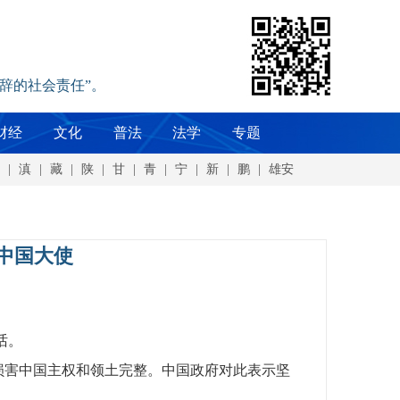
辞的社会责任”。
财经
文化
普法
法学
专题
|
滇
|
藏
|
陕
|
甘
|
青
|
宁
|
新
|
鹏
|
雄安
中国大使
话。
损害中国主权和领土完整。中国政府对此表示坚