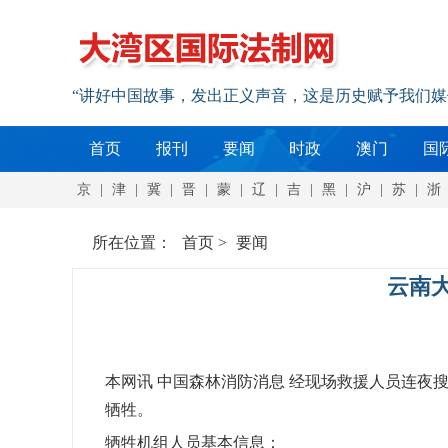
“讲好中国故事，发出正义声音，这是历史赋予我们
首页
报刊
要闻
时政
澳门
国
京
|
津
|
冀
|
晋
|
蒙
|
辽
|
吉
|
黑
|
沪
|
苏
|
浙
所在位置：
首页
>
要闻
云南
本网讯 中国森林消防消息 经现场救援人员连夜搜
牺牲。
牺牲机组人员基本信息：