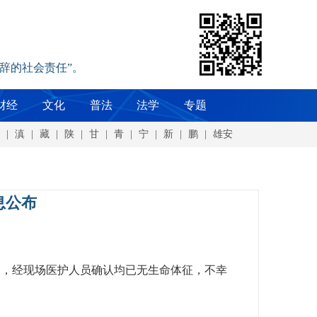
辞的社会责任”。
财经
文化
普法
法学
专题
|
滇
|
藏
|
陕
|
甘
|
青
|
宁
|
新
|
鹏
|
雄安
息公布
搜寻到，经现场医护人员确认均已无生命体征，不幸