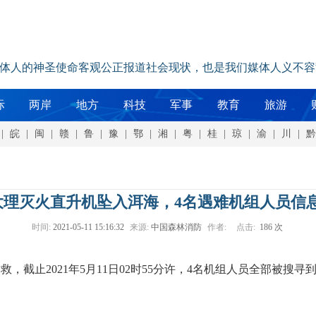
媒体人的神圣使命客观公正报道社会现状，也是我们媒体人义不容
际
两岸
地方
科技
军事
教育
旅游
|
皖
|
闽
|
赣
|
鲁
|
豫
|
鄂
|
湘
|
粤
|
桂
|
琼
|
渝
|
川
|
黔
大理灭火直升机坠入洱海，4名遇难机组人员信
时间:
2021-05-11 15:16:32
来源:
中国森林消防
作者:
点击:
186 次
救，截止2021年5月11日02时55分许，4名机组人员全部被