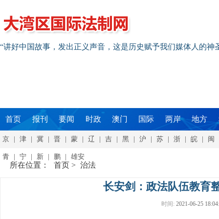
“讲好中国故事，发出正义声音，这是历史赋予我们媒体人的神
首页
报刊
要闻
时政
澳门
国际
两岸
地方
京
|
津
|
冀
|
晋
|
蒙
|
辽
|
吉
|
黑
|
沪
|
苏
|
浙
|
皖
|
闽
青
|
宁
|
新
|
鹏
|
雄安
所在位置：
首页
>
治法
长安剑：政法队伍教育整
时间:
2021-06-25 18:04