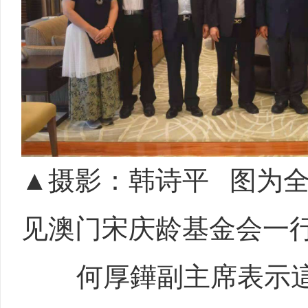
▲摄影：韩诗平 图为
见澳门宋庆龄基金会一
何厚鏵副主席表示這