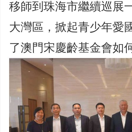
移師到珠海市繼續巡展
大灣區，掀起青少年愛
了澳門宋慶齡基金會如