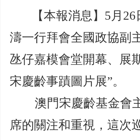
【本報消息】5月26
濤一行拜會全國政協副主
氹仔嘉模會堂開幕、展
宋慶齡事蹟圖片展”。
澳門宋慶齡基金會主
席的關注和重視，這次