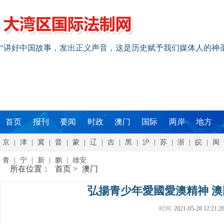
“讲好中国故事，发出正义声音，这是历史赋予我们媒体人的神
首页
报刊
要闻
时政
澳门
国际
两岸
地方
京
|
津
|
冀
|
晋
|
蒙
|
辽
|
吉
|
黑
|
沪
|
苏
|
浙
|
皖
|
闽
青
|
宁
|
新
|
鹏
|
雄安
所在位置：
首页
>
澳门
弘揚青少年愛國愛澳精神 
时间:
2021-05-28 12:21:2