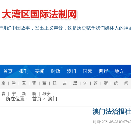
“讲好中国故事，发出正义声音，这是历史赋予我们媒体人的神
首页
报刊
要闻
时政
澳门
国际
两岸
地方
京
|
津
|
冀
|
晋
|
蒙
|
辽
|
吉
|
黑
|
沪
|
苏
|
浙
|
皖
|
闽
青
|
宁
|
新
|
鹏
|
雄安
所在位置：
首页
>
澳门
澳门法治报社
时间:
2021-06-28 00:07:4