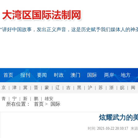
“讲好中国故事，发出正义声音，这是历史赋予我们媒体人的神
首页
报刊
要闻
时政
澳门
国际
两岸
地方
京
|
津
|
冀
|
晋
|
蒙
|
辽
|
吉
|
黑
|
沪
|
苏
|
浙
|
皖
|
闽
青
|
宁
|
新
|
鹏
|
雄安
所在位置：
首页
>
国际
炫耀武力的
时间:
2021-10-22 20:10:17
来源