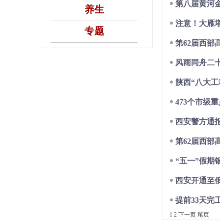
第八届黄河金
养生
注意！大雁
专题
第62届西部
风雨同舟二
陕西“八大工
473个市级
西安警方通
第62届西部
“五一”假期
西安开通至
提前33天完
1
2
下一页
尾页