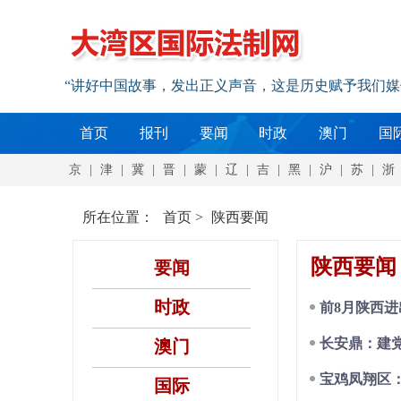
“讲好中国故事，发出正义声音，这是历史赋予我们
首页
报刊
要闻
时政
澳门
国
京
|
津
|
冀
|
晋
|
蒙
|
辽
|
吉
|
黑
|
沪
|
苏
|
浙
所在位置：
首页
>
陕西要闻
陕西要闻
要闻
时政
前8月陕西进
长安鼎：建党
澳门
宝鸡凤翔区：
国际