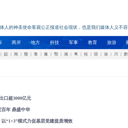
媒体人的神圣使命客观公正报道社会现状，也是我们媒体人义不容
际
两岸
地方
科技
军事
教育
旅游
|
皖
|
闽
|
赣
|
鲁
|
豫
|
鄂
|
湘
|
粤
|
桂
|
琼
|
渝
|
川
|
黔
出口超3000亿元
百年 鼎盛中华
以“1+3”模式力促基层党建提质增效