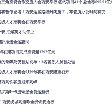
三角投资合作交流大会西安举行 签约项目41个 总金额695.51亿
塔将暂停登塔！西安这些路段封闭施工，车管所办公时间有变
高级人才招聘会在西安举行
十载 汇聚英才助伟业
程”推进全运惠民
重点在建项目完成投资超1797亿元
报的哥猝死仍被贴罚单：3名警务人员被处理
高级人才招聘会5月9号将在西安隆重召开
银西高铁客流迎来高峰
俄罗斯叶卡捷琳堡全货运航线
工 西安绕城高速昨全线恢复通行