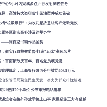
控中心5小时内完成多点并行发射测控任务
余起，高陵特大盗窃货车柴油案件成功告破！
吐槽“垃圾银行”：为收罚息故意让客户还款无效
安雁塔区衡实高补涉及违规办学
」——陈百忍书画作品鉴赏
：做实行政检察监督 打造“五优”高陵名片
区：百面锣鼓庆百年、百名党员颂党恩
管理规定，工商银行陕西分行被罚296.5万元
局治安管理局聚焦民生民意，努力为群众排忧解难
察组进驻20个单位 公布举报电话邮箱
塌遇难者在接外孙放学路上出事 家属疑施工方有猫腻