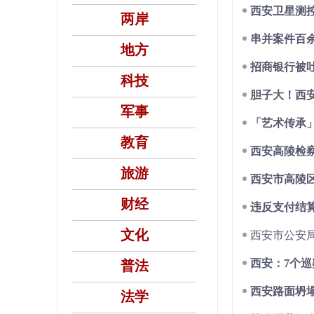
西安卫星测
两岸
串并案件百
地方
招商银行被
科技
胆子大！西
军事
「艺术传承
教育
西安高陵检察
旅游
西安市高陵
财经
违反支付结算
文化
西安市公安
西安：7个巡
普法
西安路面坍
法学